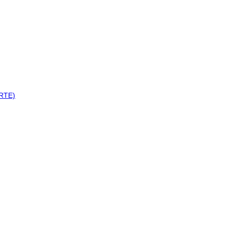
ORTE)